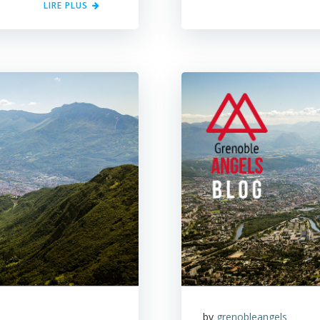
LIRE PLUS
by
grenobleangels