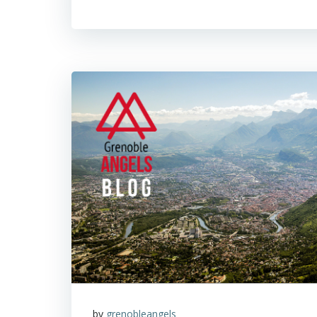
by
grenobleangels