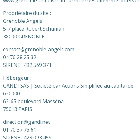
www.grenoble-angels.com l’identité des différents intervena
Propriétaire du site :
Grenoble Angels
5-7 place Robert Schuman
38000 GRENOBLE
contact@grenoble-angels.com
04 76 28 25 32
SIRENE : 492 569 371
Hébergeur :
GANDI SAS | Société par Actions Simplifiée au capital de
630000 €
63-65 boulevard Masséna
75013 PARIS
direction@gandi.net
01 70 37 76 61
SIRENE : 423 093 459